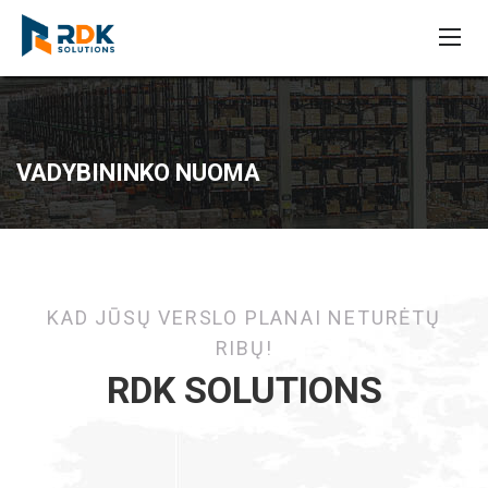
VADYBININKO NUOMA
KAD JŪSŲ VERSLO PLANAI NETURĖTŲ
RIBŲ!
RDK SOLUTIONS