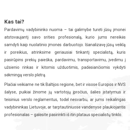
Kas tai?
Pardavimų vadybininko nuoma – tai galimybė turėti jūsų įmonei
atstovaujantį savo srities profesionalą, kurio jums nereikės
samdyti kaip nuolatinio įmonės darbuotojo. Išanalizavę jūsų veiklą
ir poreikius, atrinksime geriausiai tinkantį specialistą, kuris
pasirūpins prekių paieška, pardavimu, transportavimu, įvedimu į
užsienio rinkas ir kitomis užduotimis, padėsiančiomis vykdyti
sėkmingą verslo plėtrą.
Plačiai veikiame ne tik Baltijos regione, bet ir visose Europos ir NVS
šalyse, puikiai žinome jų vartotojų įpročius, šalies įstatymus ir
teisinius verslo reglamentus, todėl nesvarbu, ar jums reikalingas
vadybininkas Lietuvoje, ar tarptautiniuose vandenyse plaukiojantis
profesionalas – galėsite pasirinkti iš itin plataus specialistų tinklo.