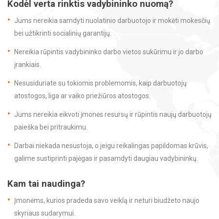
Kodėl verta rinktis vadybininko nuomą?
Jums nereikia samdyti nuolatinio darbuotojo ir mokėti mokesčių
bei užtikrinti socialinių garantijų.
Nereikia rūpintis vadybininko darbo vietos sukūrimu ir jo darbo
įrankiais.
Nesusiduriate su tokiomis problemomis, kaip darbuotojų
atostogos, liga ar vaiko priežiūros atostogos.
Jums nereikia eikvoti įmonės resursų ir rūpintis naujų darbuotojų
paieška bei pritraukimu.
Darbai niekada nesustoja, o jeigu reikalingas papildomas krūvis,
galime sustiprinti pajėgas ir pasamdyti daugiau vadybininkų.
Kam tai naudinga?
Įmonėms, kurios pradeda savo veiklą ir neturi biudžeto naujo
skyriaus sudarymui.