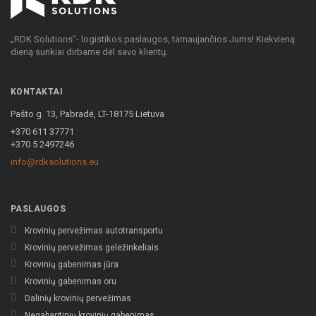
„RDK Solutions“- logistikos paslaugos, tarnaujančios Jums! Kiekvieną
dieną sunkiai dirbame dėl savo klientų.
KONTAKTAI
Pašto g. 13, Pabradė, LT-18175 Lietuva
+370 611 37771
+370 5 2497246
info@rdksolutions.eu
PASLAUGOS
Krovinių pervežimas autotransportu
Krovinių pervežimas geležinkeliais
Krovinių gabenimas jūra
Krovinių gabenimas oru
Dalinių krovinių pervežimas
Negabaritinių krovinių gabenimas