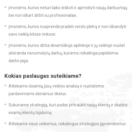
Įmonėms, kurios neturi laiko ieškoti ir apmokyti naujų darbuotojų
bei nori iškart dirbti su profesionalais.
Įmonėms, kurios nusprendė pradėti verslo plėtrą ir nori išbandyti
savo veiklą kitose rinkose.
Įmonėms, kurios dirba dinamiškoje aplinkoje ir jų veikloje nuolat
atsiranda nenumatytų darbų, kuriems reikalinga papildoma
darbo jėga.
Kokias paslaugas suteikiame?
Atliekame išsamią jūsų veiklos analizę ir nustatome
pardavimams skiriamus tikslus.
Sukuriame strategiją, kuri padės pritraukti naujų klientų ir skatins
esamų klientų lojalumą.
Atliekame visus veiksmus, reikalingus strategijos įgyvendinimui.