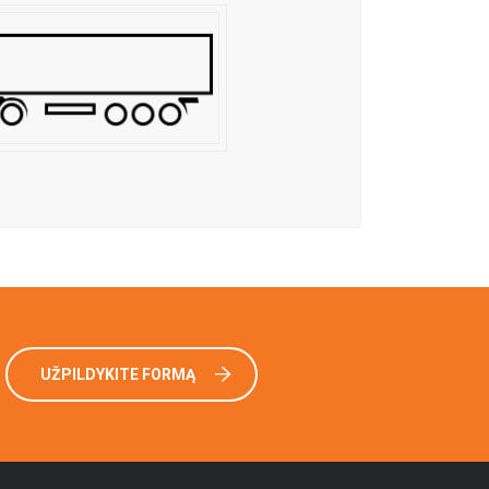
UŽPILDYKITE FORMĄ