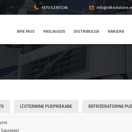
+370 5 2497246
info@rdksolutions.e
APIE MUS
PASLAUGOS
DISTRIBUCIJA
KARJERA
YS
IZOTERMINĖ PUSPRIEKABĖ
REFRIŽERATORINĖ PU
lyse)
 Sąjungoje)