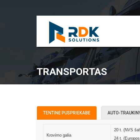
TRANSPORTAS
TENTINĖ PUSPRIEKABĖ
AUTO-TRAUKIN
20 t. (NVS ša
Krovimo galia
24 t. (Europos