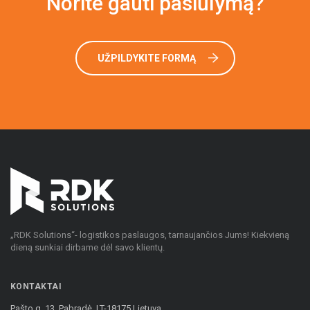
Norite gauti pasiūlymą?
UŽPILDYKITE FORMĄ
„RDK Solutions“- logistikos paslaugos, tarnaujančios Jums! Kiekvieną
dieną sunkiai dirbame dėl savo klientų.
KONTAKTAI
Pašto g. 13, Pabradė, LT-18175 Lietuva