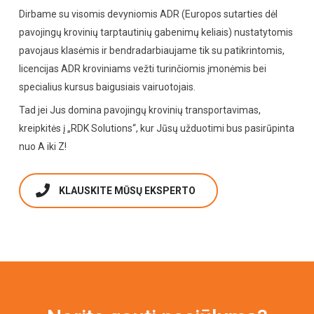
Dirbame su visomis devyniomis ADR (Europos sutarties dėl
pavojingų krovinių tarptautinių gabenimų keliais) nustatytomis
pavojaus klasėmis ir bendradarbiaujame tik su patikrintomis,
licencijas ADR kroviniams vežti turinčiomis įmonėmis bei
specialius kursus baigusiais vairuotojais.
Tad jei Jus domina pavojingų krovinių transportavimas,
kreipkitės į „RDK Solutions“, kur Jūsų užduotimi bus pasirūpinta
nuo A iki Z!
KLAUSKITE MŪSŲ EKSPERTO