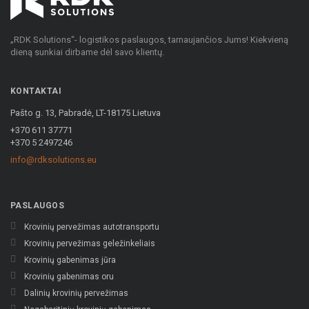
„RDK Solutions“- logistikos paslaugos, tarnaujančios Jums! Kiekvieną
dieną sunkiai dirbame dėl savo klientų.
KONTAKTAI
Pašto g. 13, Pabradė, LT-18175 Lietuva
+370 611 37771
+370 5 2497246
info@rdksolutions.eu
PASLAUGOS
Krovinių pervežimas autotransportu
Krovinių pervežimas geležinkeliais
Krovinių gabenimas jūra
Krovinių gabenimas oru
Dalinių krovinių pervežimas