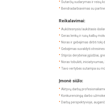
Sutarčių sudarymas ir reisų ko
Bendradarbiavimas su partneri
Reikalavimai:
Aukštesnysis/aukštasis išsilav
Geras lenkų ir rusų kalbų mok
Noras ir gebėjimas dirbti tokį 
Gebėjimas suvaldyti stresines 
Stiprūs derybiniai įgūdžiai, gre
Noras tobulėti, iniciatyvumas
Tavo vertybės sutampa su mū
Įmonė siūlo:
Aktyvų darbą profesionaliame
Konkurencingą darbo užmokest
Darbą perspektyvioje, auganči