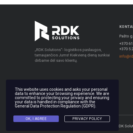
KONTA
Pašto g.
+370 61
+370 5 
„RDK Solutions“- logistikos paslaugos,
tarnaujančios Jums! Kiekvieną dieną sunkiai
info@rd
dirbame dėl savo klientų.
This website uses cookies and asks your personal
data to enhance your browsing experience. We are
committed to protecting your privacy and ensuring
your data is handled in compliance with the
General Data Protection Regulation (GDPR)
.
OK, I AGREE
PRIVACY POLICY
© 2020 RDK Solutions- Visos teisės saugomos RDK Solu