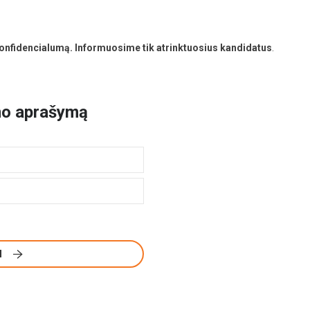
nfidencialumą. Informuosime tik atrinktuosius kandidatus
.
mo aprašymą
I