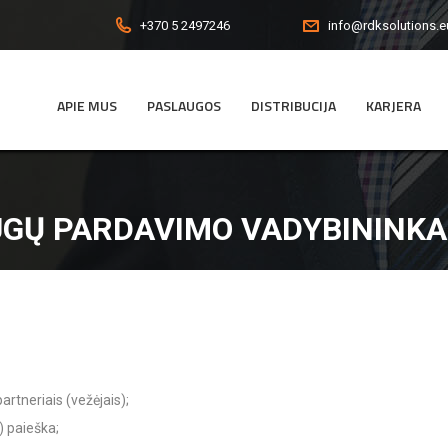
+370 5 2497246
info@rdksolutions.e
APIE MUS
PASLAUGOS
DISTRIBUCIJA
KARJERA
Ų PARDAVIMO VADYBININKAS
artneriais (vežėjais);
) paieška;