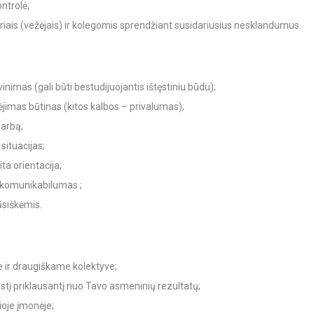
ntrolė;
ais (vežėjais) ir kolegomis sprendžiant susidariusius nesklandumus.
inimas (gali būti bestudijuojantis ištęstiniu būdu);
ėjimas būtinas (kitos kalbos – privalumas);
darbą;
situacijas;
ita orientacija;
, komunikabilumas ;
siškėmis.
 ir draugiškame kolektyve;
į priklausantį nuo Tavo asmeninių rezultatų;
oje įmonėje;