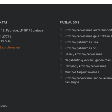
KTAI
PASLAUGOS
 13, Pabradė, LT-18175 Lietuva
Krovinių pervežimas autotranspor
Krovinių pervežimas geležinkeliai
1 37771
2497246
Krovinių gabenimas jūra
ksolutions.eu
Krovinių gabenimas oru
Dalinių krovinių pervežimas
Negabaritinių krovinių gabenimas
Pavojingų krovinių pervežimas
Muitinės tarpininkavimas
Krovinių perkrovimo, sandėliavimo
paslaugos
tions