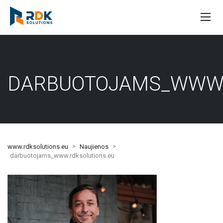
DARBUOTOJAMS_WWW.
>
>
www.rdksolutions.eu
Naujienos
darbuotojams_www.rdksolutions.eu