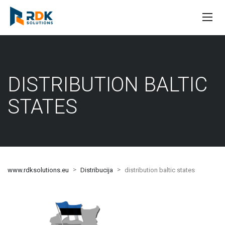
DISTRIBUTION BALTIC
STATES
>
>
www.rdksolutions.eu
Distribucija
distribution baltic states