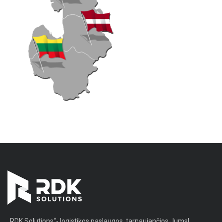
„RDK Solutions“- logistikos paslaugos, tarnaujančios Jums!