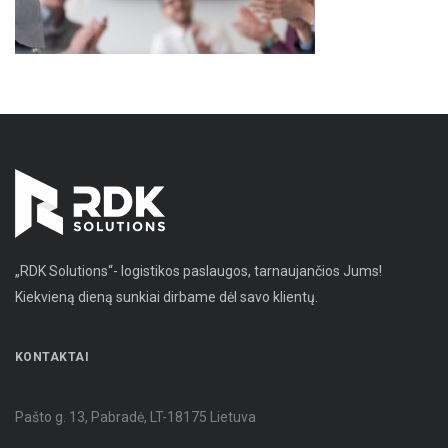
„RDK Solutions“- logistikos paslaugos, tarnaujančios Jums!
Kiekvieną dieną sunkiai dirbame dėl savo klientų.
KONTAKTAI
Pašto g. 13, Pabradė, LT-18175 Lietuva