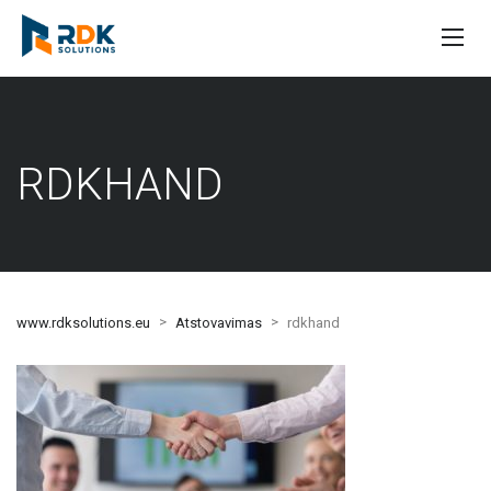
RDKHAND
>
>
www.rdksolutions.eu
Atstovavimas
rdkhand