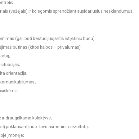
ntrolė;
ais (vežėjais) ir kolegomis sprendžiant susidariusius nesklandumus.
inimas (gali būti bestudijuojantis ištęstiniu būdu);
ėjimas būtinas (kitos kalbos – privalumas);
darbą;
situacijas;
ita orientacija;
, komunikabilumas ;
siškėmis.
 ir draugiškame kolektyve;
į priklausantį nuo Tavo asmeninių rezultatų;
oje įmonėje;