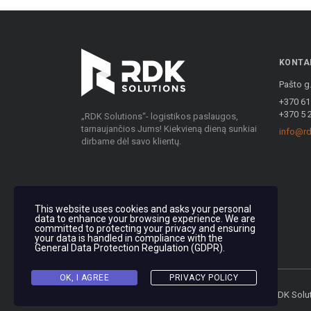
KONTA
Pašto g.
+370 61
+370 5 
„RDK Solutions“- logistikos paslaugos,
tarnaujančios Jums! Kiekvieną dieną sunkiai
info@rd
dirbame dėl savo klientų.
This website uses cookies and asks your personal
data to enhance your browsing experience. We are
committed to protecting your privacy and ensuring
your data is handled in compliance with the
General Data Protection Regulation (GDPR)
.
OK, I AGREE
PRIVACY POLICY
© 2020 RDK Solutions- Visos teisės saugomos RDK Solu