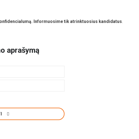
nfidencialumą. Informuosime tik atrinktuosius kandidatus
.
mo aprašymą
TI