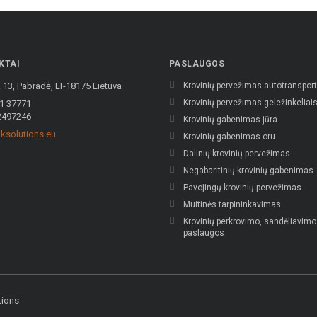
KTAI
PASLAUGOS
 13, Pabradė, LT-18175 Lietuva
Krovinių pervežimas autotranspor
Krovinių pervežimas geležinkeliai
1 37771
2497246
Krovinių gabenimas jūra
ksolutions.eu
Krovinių gabenimas oru
Dalinių krovinių pervežimas
Negabaritinių krovinių gabenimas
Pavojingų krovinių pervežimas
Muitinės tarpininkavimas
Krovinių perkrovimo, sandėliavimo
paslaugos
tions