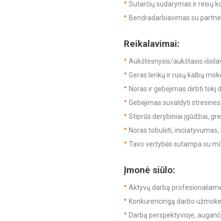
Sutarčių sudarymas ir reisų ko
Bendradarbiavimas su partneri
Reikalavimai:
Aukštesnysis/aukštasis išsilav
Geras lenkų ir rusų kalbų mok
Noras ir gebėjimas dirbti tokį 
Gebėjimas suvaldyti stresines 
Stiprūs derybiniai įgūdžiai, gre
Noras tobulėti, iniciatyvumas
Tavo vertybės sutampa su mū
Įmonė siūlo:
Aktyvų darbą profesionaliame
Konkurencingą darbo užmokest
Darbą perspektyvioje, auganči