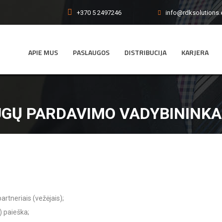
+370 5 2497246
info@rdksolutions.
APIE MUS
PASLAUGOS
DISTRIBUCIJA
KARJERA
Ų PARDAVIMO VADYBININKAS
artneriais (vežėjais);
) paieška;