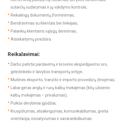
sutarčių sudarymas ir jų vykdymo kontrolė;
Reikalingų dokumentų įforminimas;
Bendravimas su klientais bei tiekėjais;
Palankių klientams sąlygų derinimas;
Atsiskaitymų priežiūra.
Reikalavimai:
Darbo patirtis pardavimų ir krovinio ekspedijavimo oro,
geležinkelio ir laivybos transportų srityje;
Muitinės eksporto, tranzito ir importo procedūrų žinojimas;
Labai geras anglų ir rusų kalbų mokėjimas (kitų užsienio
kalbų mokėjimas – privalumas);
Puikūs derybiniai įgūdžiai;
Kruopštumas, atsakingumas, komunikabilumas, greita
orientacija, iniciatyvumas ir savarankiškumas.