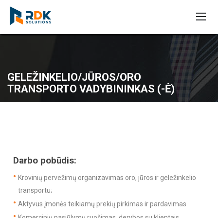
GELEŽINKELIO/JŪROS/ORO
TRANSPORTO VADYBININKAS (-Ė)
Darbo pobūdis:
Krovinių pervežimų organizavimas oro, jūros ir geležinkelio
transportu;
Aktyvus įmonės teikiamų prekių pirkimas ir pardavimas
Komercinių pasiūlymų ruošimas, derybos su klientais,