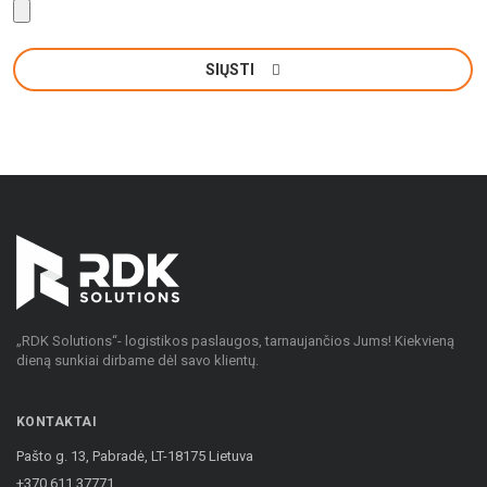
SIŲSTI
„RDK Solutions“- logistikos paslaugos, tarnaujančios Jums! Kiekvieną
dieną sunkiai dirbame dėl savo klientų.
KONTAKTAI
Pašto g. 13, Pabradė, LT-18175 Lietuva
+370 611 37771