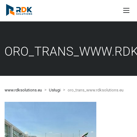
ORO_TRANS_WWW.RDK
>
>
www.rdksolutions.eu
Usługi
oro_trans_www.rdksolutions.eu