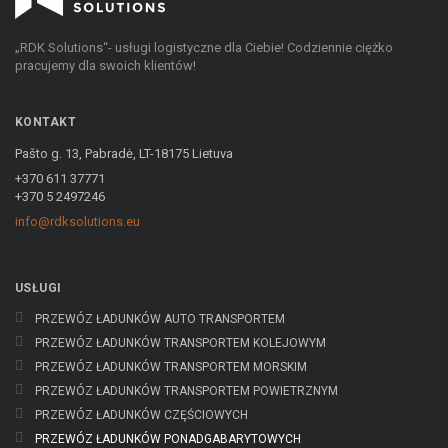
„RDK Solutions“- usługi logistyczne dla Ciebie! Codziennie ciężko
pracujemy dla swoich klientów!
KONTAKT
Pašto g. 13, Pabradė, LT-18175 Lietuva
+370 611 37771
+370 5 2497246
info@rdksolutions.eu
USŁUGI
PRZEWÓZ ŁADUNKÓW AUTO TRANSPORTEM
PRZEWÓZ ŁADUNKÓW TRANSPORTEM KOLEJOWYM
PRZEWÓZ ŁADUNKÓW TRANSPORTEM MORSKIM
PRZEWÓZ ŁADUNKÓW TRANSPORTEM POWIETRZNYM
PRZEWÓZ ŁADUNKÓW CZĘŚCIOWYCH
PRZEWÓZ ŁADUNKÓW PONADGABARYTOWYCH