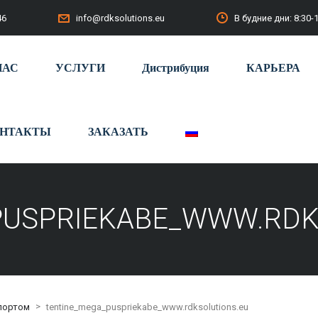
46
В будние дни: 8:30-
info@rdksolutions.eu
НАС
УСЛУГИ
Дистрибуция
КАРЬЕРА
НТАКТЫ
ЗАКАЗАТЬ
PUSPRIEKABE_WWW.RDK
>
портом
tentine_mega_puspriekabe_www.rdksolutions.eu