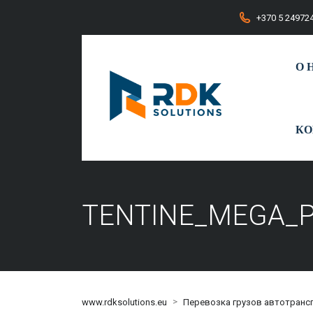
+370 5 24972
О 
КО
TENTINE_MEGA_
>
www.rdksolutions.eu
Перевозка грузов автотранс