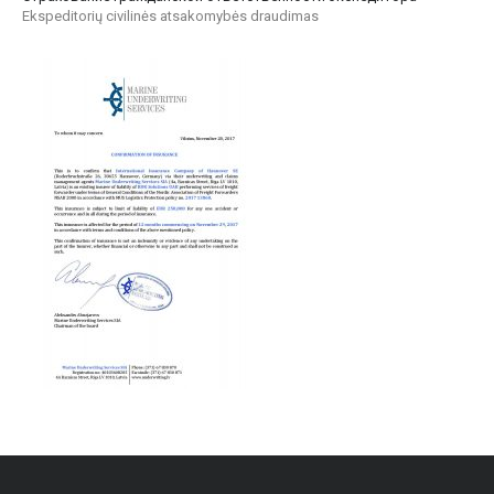
Ekspeditorių civilinės atsakomybės draudimas