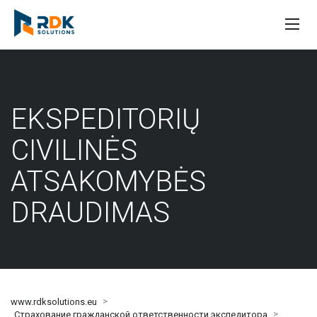
EKSPEDITORIŲ
CIVILINĖS
ATSAKOMYBĖS
DRAUDIMAS
>
www.rdksolutions.eu
>
Страхование гражданской ответственности экспедитора